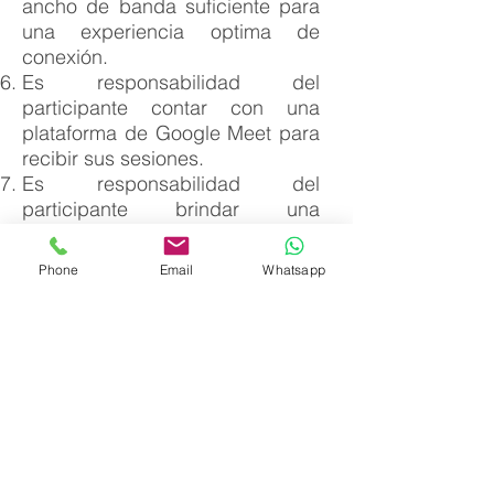
ancho de banda suficiente para
una experiencia optima de
conexión.
Es responsabilidad del
participante contar con una
plataforma de Google Meet para
recibir sus sesiones.
Es responsabilidad del
participante brindar una
dirección de correo válida y con
suficiente espacio para poder
Phone
Email
Whatsapp
recibir su certificado.
Practica la cordialidad y el
respeto mutuo durante las
sesiones, podríamos prescindir
de tu presencia sin derecho a
reembolso.
Es requisito para optar a tu
certificado que asistas a todas
las sesiones de clases con