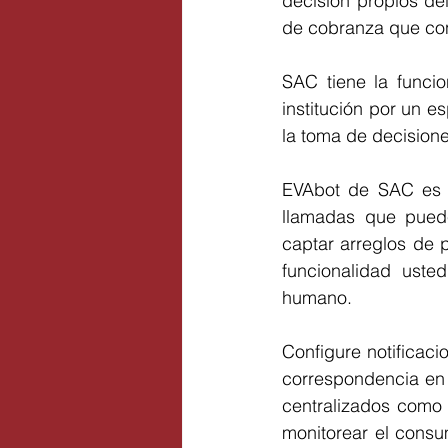
decisión propios de
de cobranza que con
SAC tiene la funci
institución por un e
la toma de decision
EVAbot de SAC es V
llamadas que pueden
captar arreglos de p
funcionalidad uste
humano.
Configure notificac
correspondencia en e
centralizados como 
monitorear el consu