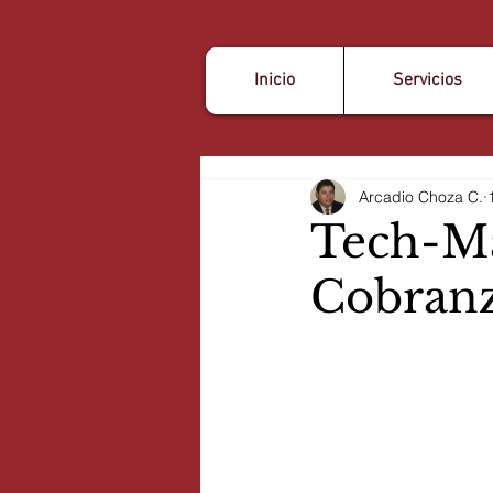
Inicio
Servicios
Arcadio Choza C.
Tech-Ma
Cobranz