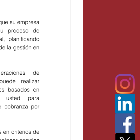
que su empresa 
su proceso de 
, planificando 
de la gestión en 
raciones de 
ede realizar 
es basados en 
r usted para 
e cobranza por 
en criterios de 