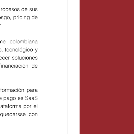
procesos de sus 
esgo, pricing de 
.
e colombiana 
, tecnológico y 
recer soluciones 
inanciación de 
ormación para 
e pago es SaaS 
taforma por el 
 quedarsse con 