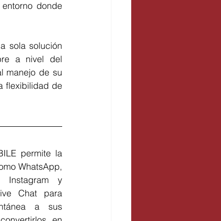
 entorno donde 
 sola solución 
re a nivel del 
l manejo de su 
flexibilidad de 
LE permite la 
como WhatsApp, 
 Instagram y 
ve Chat para 
ntánea a sus 
onvertirlos en 