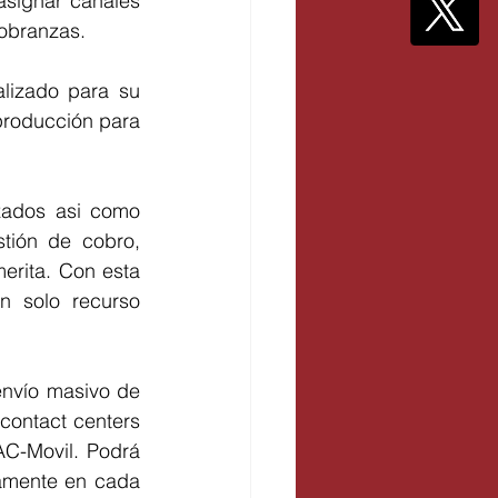
asignar canales 
cobranzas.
lizado para su 
producción para 
zados asi como 
tión de cobro, 
erita. Con esta 
n solo recurso 
nvío masivo de 
contact centers 
C-Movil. Podrá 
amente en cada 