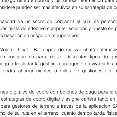
l riesgo de su empresa y utilize esa información para 
sidere pueden ser mas efectivos en su estrategia de 
onalidad de un score de cobranza el cual es persona
specialista de effective computer solutions y puesto en 
es basados en riesgo de recuperación.
oice - Chat - Bot capaz de realizar chats automati
 configurarse para realizar diferentes tipos de ges
ago o trasladar la gestión a un agente en vivo si lo am
d podrá ahorrar cientos o miles de gestiones sin u
iones digitales de cobro con botones de pago para el e
strategias de cobro digital y asigne cartera tanto en 
para gestores de terreno a través de la aplicacion SA
mo de su ruta en el terreno, cuanto tiempo tarda fisic